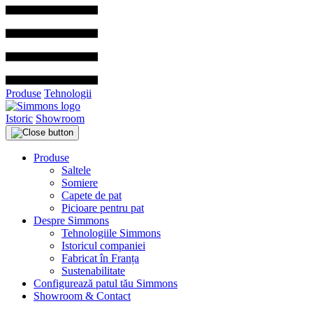
Produse
Tehnologii
Istoric
Showroom
Produse
Saltele
Somiere
Capete de pat
Picioare pentru pat
Despre Simmons
Tehnologiile Simmons
Istoricul companiei
Fabricat în Franța
Sustenabilitate
Configurează patul tău Simmons
Showroom & Contact