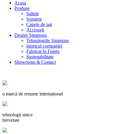
Acasa
Produse
Saltele
Somiere
Capete de pat
Accesorii
Despre Simmons
Tehnologiile Simmons
Istoricul companiei
Fabricat în Franța
Sustenabilitate
Showroom & Contact
o marcă de renume internațional
tehnologii unice
brevetate